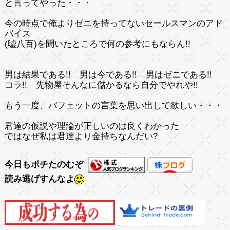
と言ってやった・・・
今の時点で俺よりゼニを持ってないセールスマンのアド
バイス
(嘘八百)を聞いたところで何の参考にもならん!!
男は結果である!! 男は今である!! 男はゼニである!!
コラ!! 先物屋そんなに儲かるなら自分でやれや!!
もう一度、バフェットの言葉を思い出して欲しい・・・
君達の仮説や理論が正しいのは良くわかった
ではなぜ私は君達より金持ちなんだい?
今日もポチたのむぞ
読み逃げすんなよ