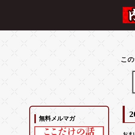
この
2
無料メルマガ
おま