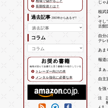
相場で儲かること
じゃ
長期投資とは？
核武
>
過去記事
2003年からあるぞ!!
そし
古館
自分
コラム
テレ
あま
報道
まぁ
トレーダー向けの本
メンタル強化に必要な本
自主
を強
注 
私は
ん!!