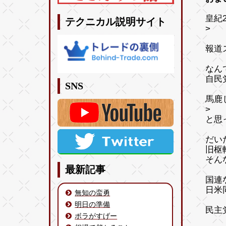
皇紀2
テクニカル説明サイト
>
報道
なん
自民
SNS
馬鹿
>
と思
だい
旧枢
そん
最新記事
国連
日米
無知の蛮勇
明日の準備
民主
ボラがすげー