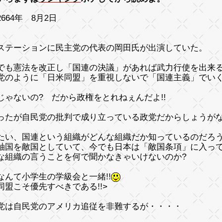
664年 8月2日
ステーションに民主党の代表の岡田氏が出演していた。
でも憲法を改正し「国連の決議」があれば武力行使を出来
党のように「日米同盟」を重視しないで「国連主義」でい
じゃないの? だから政権をとれねぇんだよ!!
ったが自民党の批判で成り立っている政党だからしょうが
たい、国連という組織がどんな組織だか知っているのだろう
軸国を敵国としていて、今でも日本は「敵国条項」に入っ
な組織の言うことを何で聞かなきゃいけないのか?
なんて小学生の学級会と一緒!!
同盟こそ優先すべきである!!
>
党は自民党のアメリカ追従を非難するが・・・・