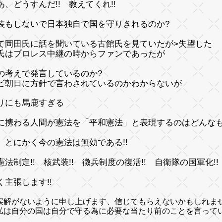
あ、どうすんだ!! 教えてくれ!!
装もしないで日本独自で国を守りきれるのか?
て岡田氏に話を聞いている古館氏を見ていたが
>失望した
氏はプロレス中継の時からファンであったが
の考えで発言しているのか?
ビ朝日に方針で言わされているのかわからないが
りにも馬鹿すぎる
に携わる人間が憲法を「平和憲法」と表現するのはどんなも
、とにかく今の憲法は無効である!!
憲法制定!! 核武装!! 徴兵制度の復活!! 自衛隊の国軍化!!
く主張します!!
誤解がないように申し上げます、信じてもらえないかもしれま
自分の国は自分で守る為に必要な当たり前のことを言ってい