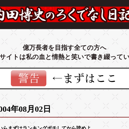
億万長者を目指す全ての方へ
サイトは私の血と情熱と笑いで書き綴って
004年08月02日
いらまずは
ランキング
ポチしてから読めよ。