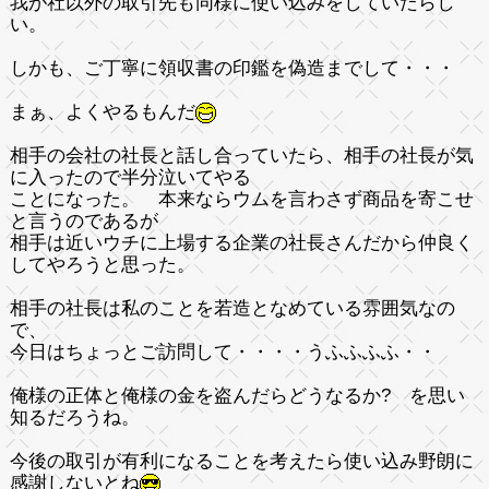
我が社以外の取引先も同様に使い込みをしていたらし
い。
しかも、ご丁寧に領収書の印鑑を偽造までして・・・
まぁ、よくやるもんだ
相手の会社の社長と話し合っていたら、相手の社長が気
に入ったので半分泣いてやる
ことになった。 本来ならウムを言わさず商品を寄こせ
と言うのであるが
相手は近いウチに上場する企業の社長さんだから仲良く
してやろうと思った。
相手の社長は私のことを若造となめている雰囲気なの
で、
今日はちょっとご訪問して・・・・うふふふふ・・
俺様の正体と俺様の金を盗んだらどうなるか?
を思い
知るだろうね。
今後の取引が有利になることを考えたら
使い込み野朗
に
感謝しないとね