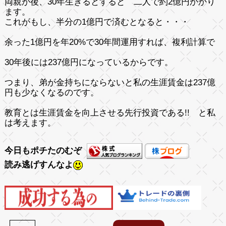
両親が後、30年生きるとすると 二人で約2億円かかり
ます。
これがもし、半分の1億円で済むとなると・・・
余った1億円を年20%で30年間運用すれば、複利計算で
30年後には237億円になっているからです。
つまり、弟が金持ちにならないと私の生涯賃金は
237億
円
も少なくなるのです。
教育とは生涯賃金を向上させる先行投資である!!
と私
は考えます。
今日もポチたのむぞ
読み逃げすんなよ