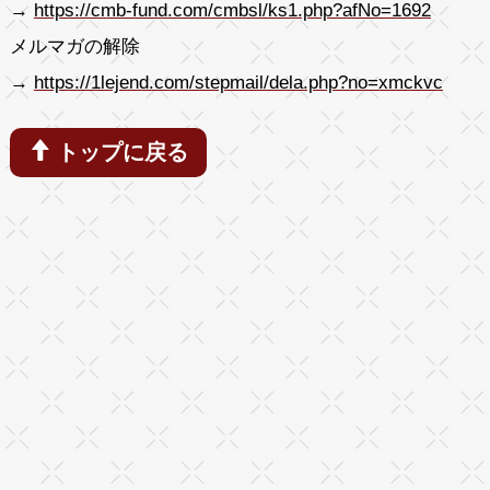
→
https://cmb-fund.com/cmbsl/ks1.php?afNo=1692
メルマガの解除
→
https://1lejend.com/stepmail/dela.php?no=xmckvc
トップに戻る